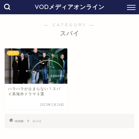
VODメディアオンライン
― CATEGORY ―
スパイ
スパイ
ハラハラが止まらない！スパ
イ系海外ドラマ３選
2023年2月24日
HOME
スパイ